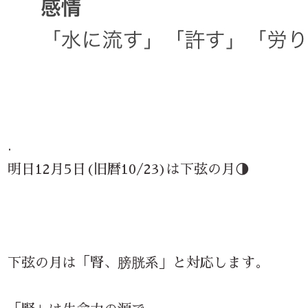
.
明日12月5日(旧暦10/23)は下弦の月🌗
下弦の月は「腎、膀胱系」と対応します。