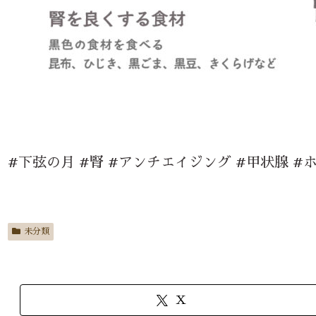
#下弦の月 #腎 #アンチエイジング #甲状腺 #
未分類
X