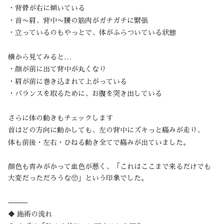
・背骨が右に傾いている
・首〜肩、背中〜腰の筋肉がガチガチに緊張
・立っているのもやっとで、体がふらついている状態
横から見てみると…
・顔が前に出て背中が丸くなり
・肩が前に巻き込まれて上がっている
・バランスを取るために、お腹を突き出している
さらに体の動きもチェックします
首はどの方向に動かしても、左の背中にズキっと痛みが走り、
体も前後・左右・ひねる動き全てで痛みが出ていました。
顔色も青みがかって血色が悪く、「これはここまで来るだけでも
大変だっただろうな🥺」という印象でした。
⸻
◆ 施術の流れ