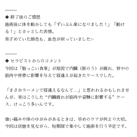
⸻
◆ 終了後のご感想
施術後に体を動かしても「ずいぶん楽になりました！」「動け
る！」とホッとした表情。
青ざめていた顔色も、血色が戻っていました✨
⸻
◆ セラピストからのコメント
今回は「脂っこい食事」が原因で内臓（胆のう）が疲れ、背中の
筋肉や背骨に影響を与えて寝違えが起きたケースでした。
「まさかラーメンで寝違えるなんて…」と思われるかもしれませ
んが、実はこうした“内臓疲れが筋肉や姿勢に影響する”ケー
ス、けっこう多いんです。
強い痛みや体のゆがみがあるときは、早めのケアが何より大切。
今回は状態を見ながら、短期間で集中して施術を行う予定です。