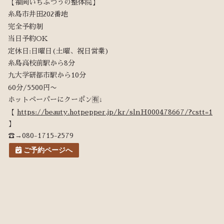
【福岡いちふつうの整体院】
糸島市井田202番地
完全予約制
当日予約OK
定休日:日曜日(土曜、祝日営業)
糸島高校前駅から8分
九大学研都市駅から10分
60分/5500円〜
ホットペーパーにクーポン🈶↓
【
https://beauty.hotpepper.jp/kr/slnH000478667/?cstt=1
】
☎︎→080-1715-2579
ご予約ページへ