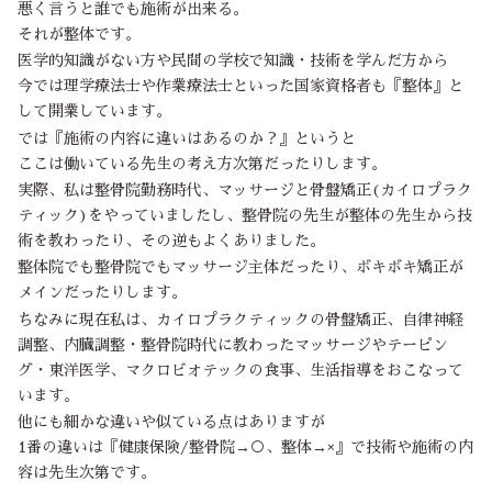
悪く言うと誰でも施術が出来る。
それが整体です。
医学的知識がない方や民間の学校で知識・技術を学んだ方から
今では理学療法士や作業療法士といった国家資格者も『整体』と
して開業しています。
では『施術の内容に違いはあるのか？』というと
ここは働いている先生の考え方次第だったりします。
実際、私は整骨院勤務時代、マッサージと骨盤矯正(カイロプラク
ティック)をやっていましたし、整骨院の先生が整体の先生から技
術を教わったり、その逆もよくありました。
整体院でも整骨院でもマッサージ主体だったり、ボキボキ矯正が
メインだったりします。
ちなみに現在私は、カイロプラクティックの骨盤矯正、自律神経
調整、内臓調整・整骨院時代に教わったマッサージやテーピン
グ・東洋医学、マクロビオテックの食事、生活指導をおこなって
います。
他にも細かな違いや似ている点はありますが
1番の違いは『健康保険/整骨院→○、整体→×』で技術や施術の内
容は先生次第です。