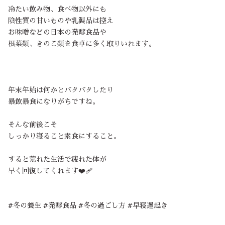
冷たい飲み物、食べ物以外にも
陰性質の甘いものや乳製品は控え
お味噌などの日本の発酵食品や
根菜類、きのこ類を食卓に多く取りいれます。
年末年始は何かとバタバタしたり
暴飲暴食になりがちですね。
そんな前後こそ
しっかり寝ること素食にすること。
すると荒れた生活で疲れた体が
早く回復してくれます❤️‍🩹
#冬の養生 #発酵食品 #冬の過ごし方 #早寝遅起き