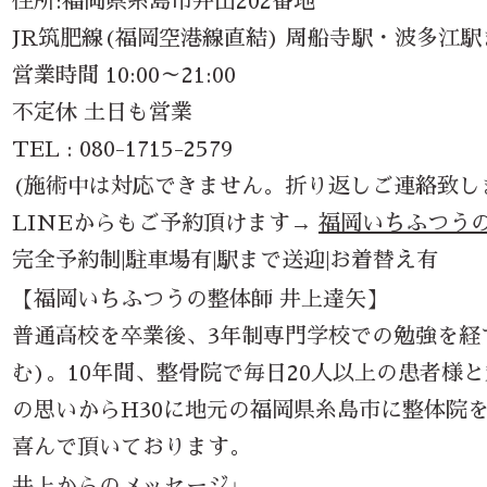
住所:福岡県糸島市井田202番地
JR筑肥線(福岡空港線直結) 周船寺駅・波多江
営業時間 10:00～21:00
不定休 土日も営業
TEL : 080-1715-2579
(施術中は対応できません。折り返しご連絡致し
LINEからもご予約頂けます→
福岡いちふつうの
完全予約制|駐車場有|駅まで送迎|お着替え有
【福岡いちふつうの整体師 井上達矢】
普通高校を卒業後、3年制専門学校での勉強を経て
む)。10年間、整骨院で毎日20人以上の患者
の思いからH30に地元の福岡県糸島市に整体院
喜んで頂いております。
井上からのメッセージ↓