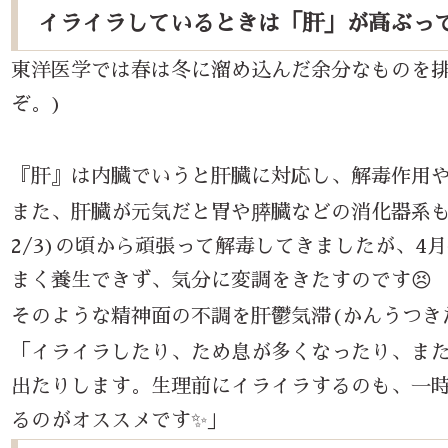
イライラしているときは「肝」が高ぶっ
東洋医学では春は冬に溜め込んだ余分なものを
ぞ。)
『肝』は内臓でいうと肝臓に対応し、解毒作用や
また、肝臓が元気だと胃や膵臓などの消化器系
2/3)
の頃から頑張って解毒してきましたが、
4
月
まく養生できず、気分に変調をきたすのです😣
そのような精神面の不調を肝鬱気滞
(
かんうつき
「イライラしたり、ため息が多くなったり、ま
出たりします。生理前にイライラするのも、一
るのがオススメです✨」