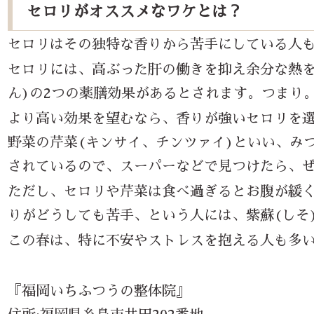
セロリがオススメなワケとは？
セロリはその独特な香りから苦手にしている人
セロリには、高ぶった肝の働きを抑え余分な熱
ん
)
の
2
つの薬膳効果があるとされます。つまり
より高い効果を望むなら、香りが強いセロリを
野菜の芹菜
(
キンサイ、チンツァイ
)
といい、み
されているので、スーパーなどで見つけたら、ぜ
ただし、セロリや芹菜は食べ過ぎるとお腹が緩
りがどうしても苦手、という人には、紫蘇
(
しそ
この春は、特に不安やストレスを抱える人も多い
『福岡いちふつうの整体院』