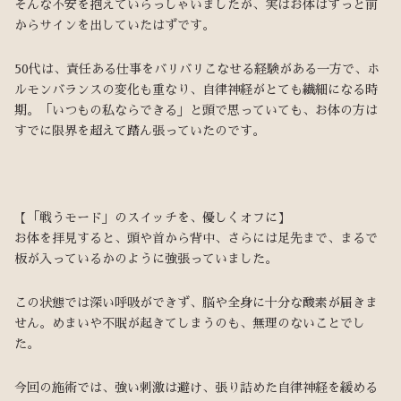
そんな不安を抱えていらっしゃいましたが、実はお体はずっと前
からサインを出していたはずです。
50代は、責任ある仕事をバリバリこなせる経験がある一方で、ホ
ルモンバランスの変化も重なり、自律神経がとても繊細になる時
期。「いつもの私ならできる」と頭で思っていても、お体の方は
すでに限界を超えて踏ん張っていたのです。
【「戦うモード」のスイッチを、優しくオフに】
お体を拝見すると、頭や首から背中、さらには足先まで、まるで
板が入っているかのように強張っていました。
この状態では深い呼吸ができず、脳や全身に十分な酸素が届きま
せん。めまいや不眠が起きてしまうのも、無理のないことでし
た。
今回の施術では、強い刺激は避け、張り詰めた自律神経を緩める