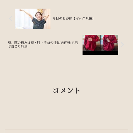
今日のお客様【ギックリ腰】
肩、腕の痛みは肩・肘・手首の連動で解消/糸島
で肩こり解消
コメント