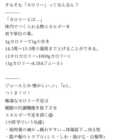
そもそも「カロリー」ってなんなん？
———-
「カロリーとは…」
体内でつくられる熱エネルギーを
表す単位の事。
1gカロリーで1gの水を
14.5度〜15.5度の温度まで上げることができる。
(1キロカロリー=1000gカロリー)
(1gカロリー=4.184ジュール)
———-
ジュールとか 懐かしい_(┐「ε:)_
つ！ま！り！
極端なカロリー不足は
細胞の代謝機能を低下させ
エネルギー不足を招く😱
(中医学でいう気虚)
・筋肉量の減少→疲れやすい→体温低下→冷え性
・肌や髪のトラブル(シミ・しわ・抜け毛・白髪等)