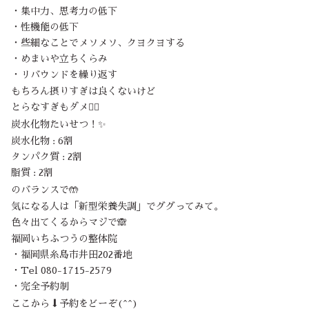
・集中力、思考力の低下
・性機能の低下
・些細なことでメソメソ、クヨクヨする
・めまいや立ちくらみ
・リバウンドを繰り返す
もちろん摂りすぎは良くないけど
とらなすぎもダメ🙅‍♀️
炭水化物たいせつ！✨
炭水化物 : 6割
タンパク質 : 2割
脂質 : 2割
のバランスで🤲
気になる人は「新型栄養失調」でググってみて。
色々出てくるからマジで🙈
福岡いちふつうの整体院
・福岡県糸島市井田202番地
・Tel 080-1715-2579
・完全予約制
ここから⬇️予約をどーぞ(^^)