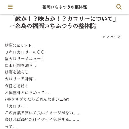
福岡いちふつうの整体院
「敵か！？味方か！？カロリーについて」
ー糸島の福岡いちふつうの整体院
2021.10.25
糖質○%カット！
０キロカロリーの○○
低カロリーメニュー！
炭水化物を減らし
糖質を減らし
カロリーを計算し
今日こそは！
と体重計とにらめっこ…
(書きすぎてたらごめんなさい🕳🐒)
「カロリー」
この言葉を聞いて良いイメージがない。。
高ければ高いだけイケナイ気がする。。。
って…