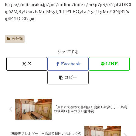
https://mitsuraku.jp/pm/online/index/m3p7g3/eNpLtDK0
qi62MjSyUsovKMnMzytJTI_PTFGyLrYys1IyMrY0NjBTs
q4FXDD05guc
未分類
シェアする
X
Facebook
LINE
コピー
「産まれて初めて蕁麻疹を発症した話。」ー糸島
の福岡いちふつうの整体院
「寒暖差アレルギー」ー糸島の福岡いちふつうの