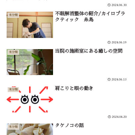
2024.06.30
不眠解消整体の紹介/カイロプラ
未分類
クティック 糸島
2024.06.19
当院の施術室にある癒しの空間
未分類
2024.06.13
肩こりと眼の動き
未分類
2024.04.20
タケノコの話
未分類