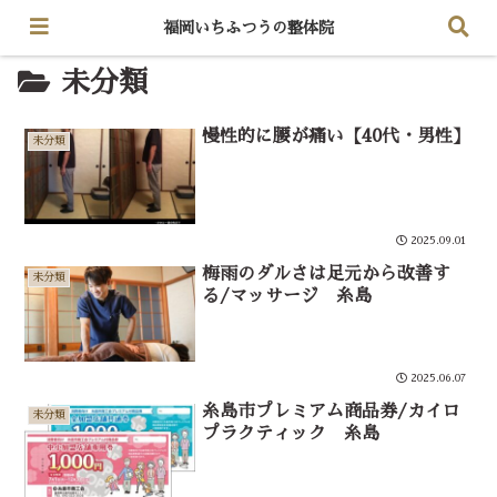
福岡いちふつうの整体院
未分類
慢性的に腰が痛い【40代・男性】
未分類
2025.09.01
梅雨のダルさは足元から改善す
未分類
る/マッサージ 糸島
2025.06.07
糸島市プレミアム商品券/カイロ
未分類
プラクティック 糸島